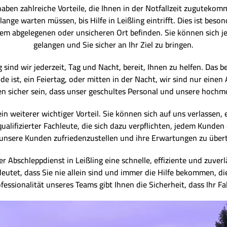
haben zahlreiche Vorteile, die Ihnen in der Notfallzeit zugutekom
ange warten müssen, bis Hilfe in Leißling eintrifft. Dies ist beso
einem abgelegenen oder unsicheren Ort befinden. Sie können sich je
gelangen und Sie sicher an Ihr Ziel zu bringen.
ind wir jederzeit, Tag und Nacht, bereit, Ihnen zu helfen. Das be
de ist, ein Feiertag, oder mitten in der Nacht, wir sind nur einen
nnen sicher sein, dass unser geschultes Personal und unsere hoc
ein weiterer wichtiger Vorteil. Sie können sich auf uns verlassen
alifizierter Fachleute, die sich dazu verpflichten, jedem Kunden
, unsere Kunden zufriedenzustellen und ihre Erwartungen zu übert
bschleppdienst in Leißling eine schnelle, effiziente und zuver
eutet, dass Sie nie allein sind und immer die Hilfe bekommen, d
fessionalität unseres Teams gibt Ihnen die Sicherheit, dass Ihr F