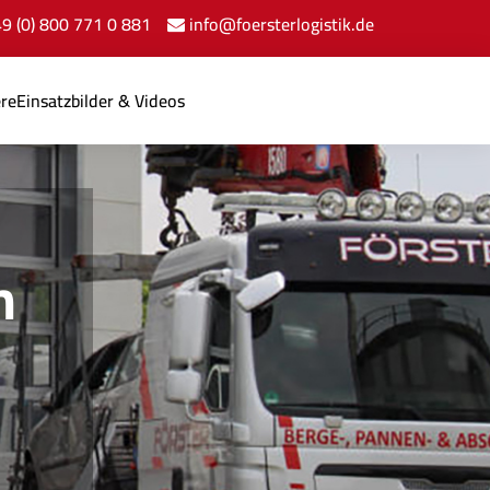
+49 (0) 800 771 0 881
info@foersterlogistik.de
ere
Einsatzbilder & Videos
n