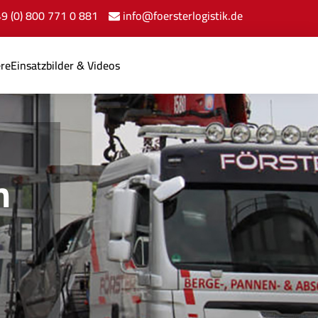
+49 (0) 800 771 0 881
info@foersterlogistik.de
ere
Einsatzbilder & Videos
n