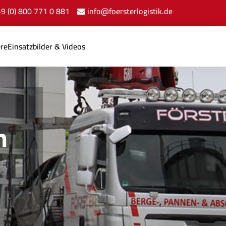
+49 (0) 800 771 0 881
info@foersterlogistik.de
ere
Einsatzbilder & Videos
n