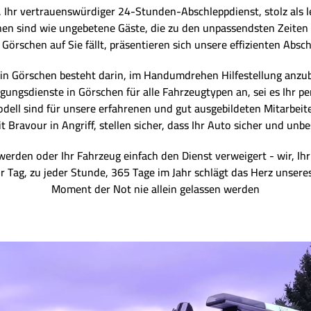
, Ihr vertrauenswürdiger 24-Stunden-Abschleppdienst, stolz als 
nen sind wie ungebetene Gäste, die zu den unpassendsten Zeiten 
örschen auf Sie fällt, präsentieren sich unsere effizienten Absch
n Görschen besteht darin, im Handumdrehen Hilfestellung anzub
ungsdienste in Görschen für alle Fahrzeugtypen an, sei es Ihr p
dell sind für unsere erfahrenen und gut ausgebildeten Mitarbeit
Bravour in Angriff, stellen sicher, dass Ihr Auto sicher und un
werden oder Ihr Fahrzeug einfach den Dienst verweigert - wir, Ihr
für Tag, zu jeder Stunde, 365 Tage im Jahr schlägt das Herz unseres
Moment der Not nie allein gelassen werden